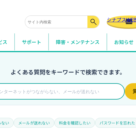
シナプスWE
ビス
サポート
障害・メンテナンス
お知らせ
サービス
事務所の光回線・モバイル・サポートサービスなど
よくある質問をキーワードで検索できます。
・組織専用サービス
メイン・固定IP・法人向けモバイルなど
ションサービス・付加機能
ョンサービスや標準付加している機能の説明
らない
メールが送れない
料金を確認したい
パスワードを忘れた