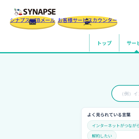
SYNAPSE
シナプスWEBメール
お客様サービスカウンター
トップ
サー
トップ
よくあるご質問
一般
自宅・
法人
独自ド
オプ
よく見られている言葉
オプシ
インターネットがつなが
解約したい