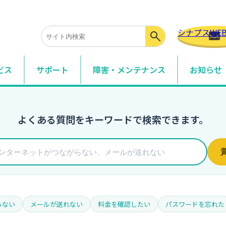
シナプスWE
ビス
サポート
障害・メンテナンス
お知らせ
サービス
事務所の光回線・モバイル・サポートサービスなど
よくある質問をキーワードで検索できます。
・組織専用サービス
メイン・固定IP・法人向けモバイルなど
ションサービス・付加機能
ョンサービスや標準付加している機能の説明
らない
メールが送れない
料金を確認したい
パスワードを忘れた